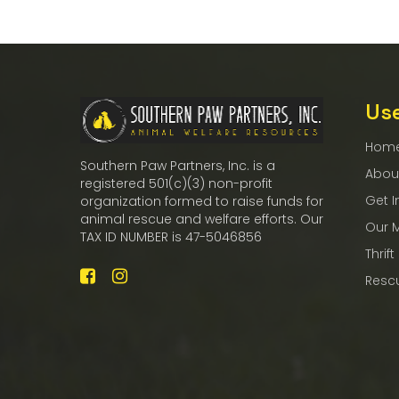
Use
Hom
Southern Paw Partners, Inc. is a
Abou
registered 501(c)(3) non-profit
Get I
organization formed to raise funds for
animal rescue and welfare efforts. Our
Our 
TAX ID NUMBER is 47-5046856
Thrift
Resc