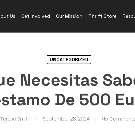
out Us
Get Involved
Our Mission
Thrift Store
Rescu
UNCATEGORIZED
ue Necesitas Sabe
éstamo De 500 Eu
Teresa Smith
September 28, 2024
No Comment