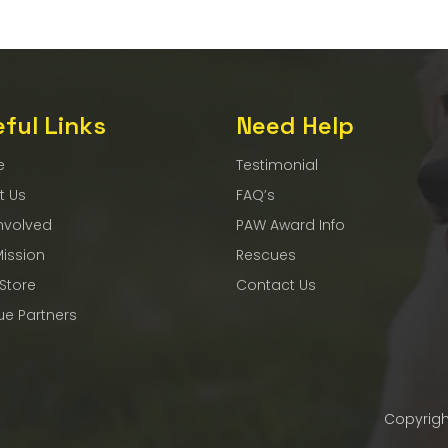
ful Links
Need Help
e
Testimonial
t Us
FAQ’s
nvolved
PAW Award Info
Mission
Rescues
 Store
Contact Us
ue Partners
Copyrigh