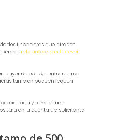
ntidades financieras que ofrecen
resencial
refinantare credit nevoi
ser mayor de edad, contar con un
ieras también pueden requerir
proporcionada y tomará una
sitará en la cuenta del solicitante
éstamo de 500