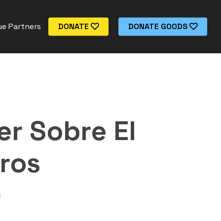
e Partners
DONATE
DONATE GOODS
r Sobre El
ros
s